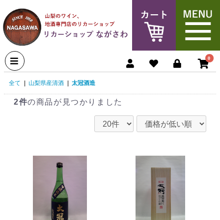
0
全て
|
山梨県産清酒
|
太冠酒造
2件
の商品が見つかりました