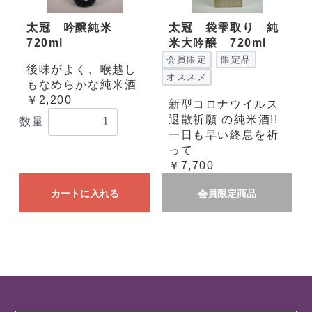
太冠 吟醸純米
太冠 袋雫取り 純
720ml
米大吟醸 720ml
会員限定
限定品
後味がよく、喉越し
オススメ
もなめらかな純米酒
￥2,200
新型コロナウイルス
退散祈願 の純米酒!!
数量
一日も早い終息を祈
って
￥7,700
カートに入れる
会員限定商品